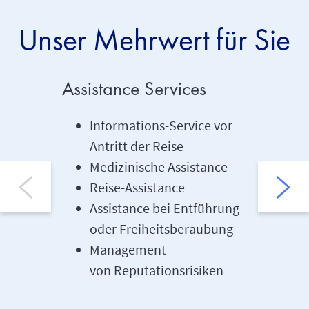
Unser Mehrwert für Sie
Assistance Services
Digita
Informations-Service vor
Tra
Antritt der Reise
Onl
Medizinische Assistance
Ser
Reise-Assistance
Mul
Assistance bei Entführung
Kun
oder Freiheitsberaubung
Management
von Reputationsrisiken